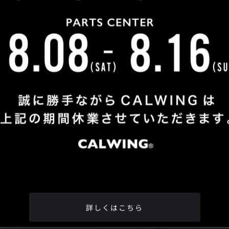
Shop Info
TEL
：
04-2991-7770
FAX
：04-2991-7760
OPEN
：火曜日 - 日曜日：10：00 - 18：00
CLOSE
：月曜日
ADDRESS
：埼玉県所沢市松郷342-6
Google Map
詳しくはこちら