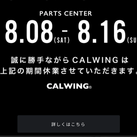
Shop Info
TEL
：
04-2991-7770
FAX
：04-2991-7760
OPEN
：火曜日 - 日曜日：10：00 - 18：00
CLOSE
：月曜日
ADDRESS
：埼玉県所沢市松郷342-6
Google Map
詳しくはこちら