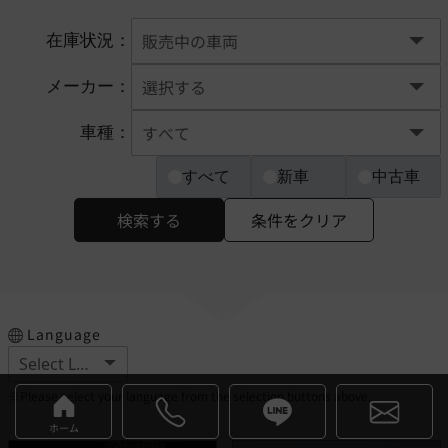
在庫状況：
メーカー：
車種：
すべて
新車
中古車
検索する
条件をクリア
Language
※Please select your language from the selection buttons above.
ホーム