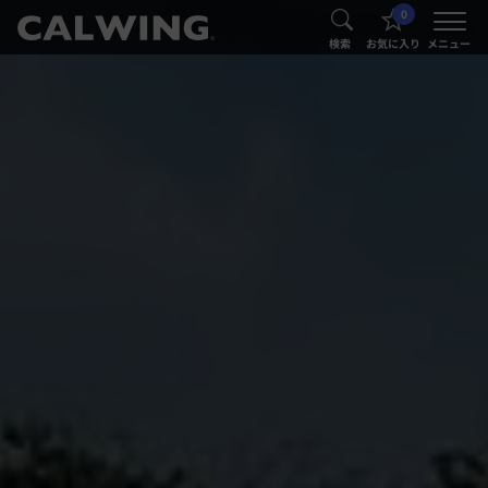
0
®
®
検索
お気に入り
メニュー