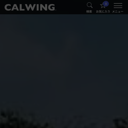
0
®
®
検索
お気に入り
メニュー