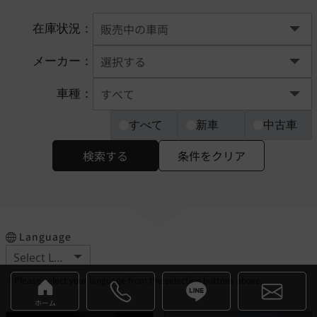
在庫状況：
メーカー：
車種：
すべて
新車
中古車
検索する
条件をクリア
Language
※Please select your language from the selection buttons above.
ホーム