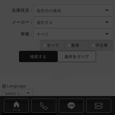
在庫状況：
メーカー：
車種：
すべて
新車
中古車
検索する
条件をクリア
Language
※Please select your language from the selection buttons above.
ホーム