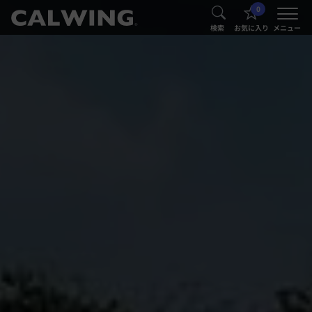
0
®
®
検索
お気に入り
メニュー