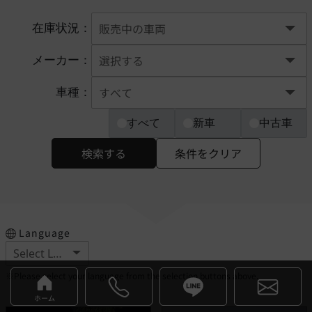
在庫状況：
メーカー：
車種：
すべて
新車
中古車
検索する
条件をクリア
Language
※Please select your language from the selection buttons above.
ホーム