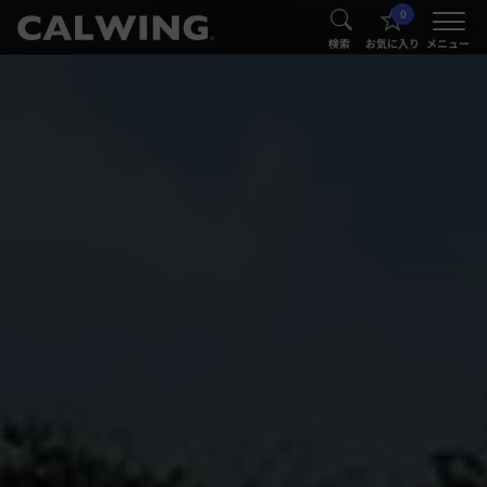
0
®
®
検索
お気に入り
メニュー