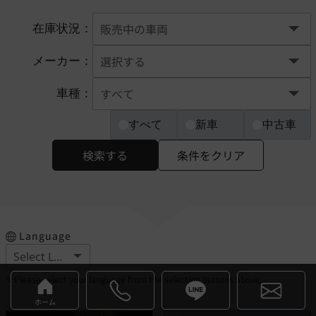
在庫状況：
メーカー：
車種：
すべて
新車
中古車
検索する
条件をクリア
Language
※Please select your language from the selection buttons above.
ホーム