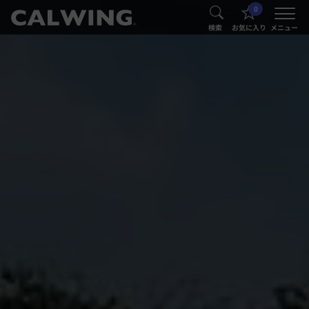
0
®
®
検索
お気に入り
メニュー