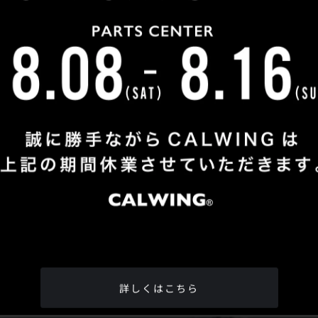
Shop Info
TEL
：
04-2991-7770
FAX
：04-2991-7760
OPEN
：火曜日 - 日曜日：10：00 - 18：00
CLOSE
：月曜日
ADDRESS
：埼玉県所沢市松郷342-6
Google Map
詳しくはこちら