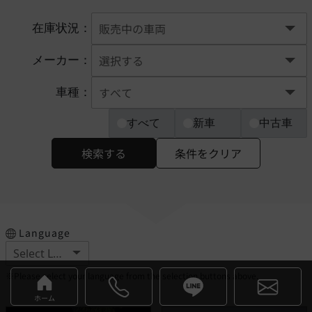
在庫状況：
メーカー：
車種：
すべて
新車
中古車
検索する
条件をクリア
Language
※Please select your language from the selection buttons above.
ホーム