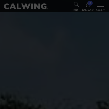
0
®
®
検索
お気に入り
メニュー