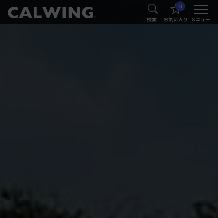
0
®
®
検索
お気に入り
メニュー