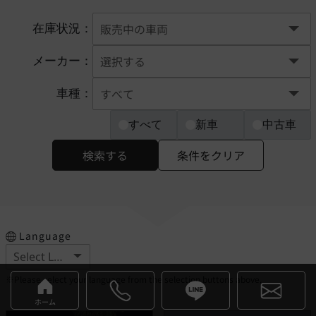
在庫状況：
メーカー：
車種：
すべて
新車
中古車
検索する
条件をクリア
Language
※Please select your language from the selection buttons above.
ホーム