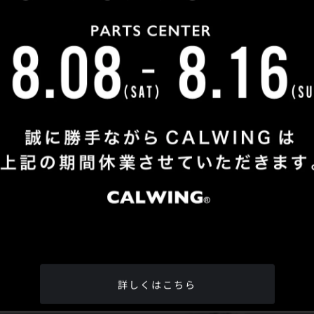
Shop Info
TEL
：
04-2991-7770
FAX
：04-2991-7760
OPEN
：火曜日 - 日曜日：10：00 - 18：00
CLOSE
：月曜日
ADDRESS
：埼玉県所沢市松郷342-6
Google Map
詳しくはこちら