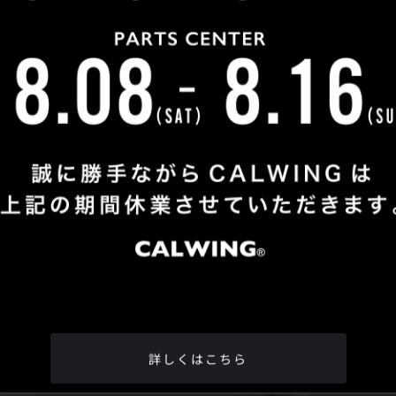
Shop Info
TEL
：
04-2991-7770
FAX
：04-2991-7760
OPEN
：火曜日 - 日曜日：10：00 - 18：00
CLOSE
：月曜日
ADDRESS
：埼玉県所沢市松郷342-6
Google Map
詳しくはこちら