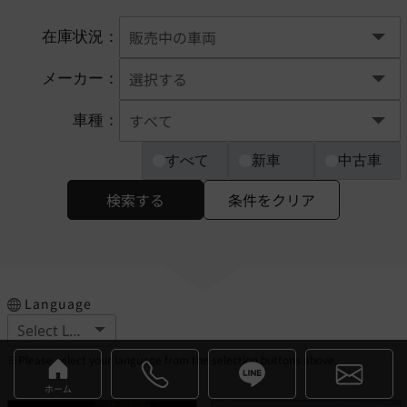
在庫状況：
メーカー：
車種：
すべて
新車
中古車
検索する
条件をクリア
Language
※Please select your language from the selection buttons above.
ホーム