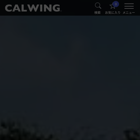
0
®
®
検索
お気に入り
メニュー