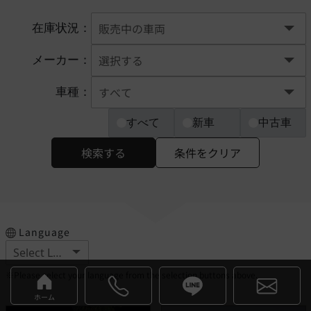
在庫状況：
メーカー：
車種：
すべて
新車
中古車
検索する
条件をクリア
Language
※Please select your language from the selection buttons above.
ホーム