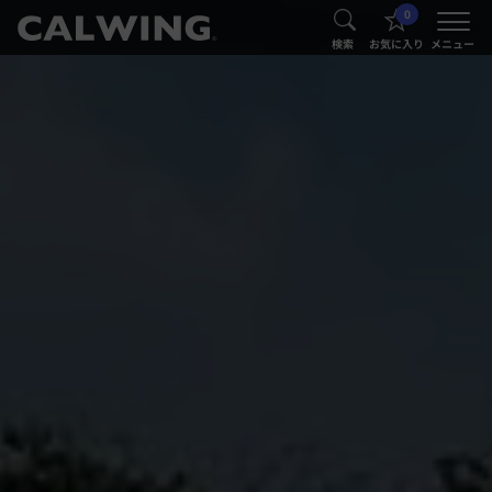
0
®
®
検索
お気に入り
メニュー