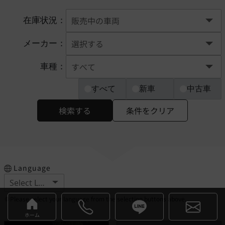
在庫状況：
メーカー：
車種：
すべて
新車
中古車
検索する
条件をクリア
Language
※Please select your language from the selection buttons above.
ホーム