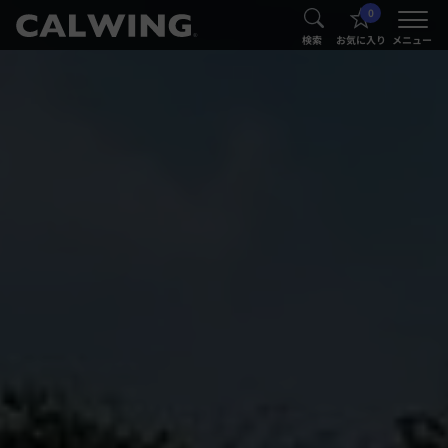
0
®
®
検索
お気に入り
メニュー