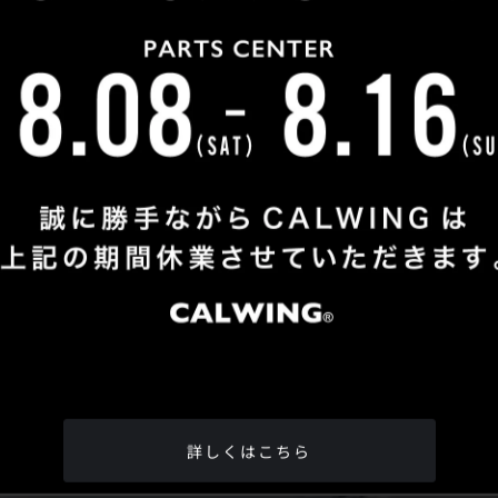
Shop Info
TEL
：
04-2991-7770
FAX
：04-2991-7760
OPEN
：火曜日 - 日曜日：10：00 - 18：00
CLOSE
：月曜日
ADDRESS
：埼玉県所沢市松郷342-6
Google Map
詳しくはこちら