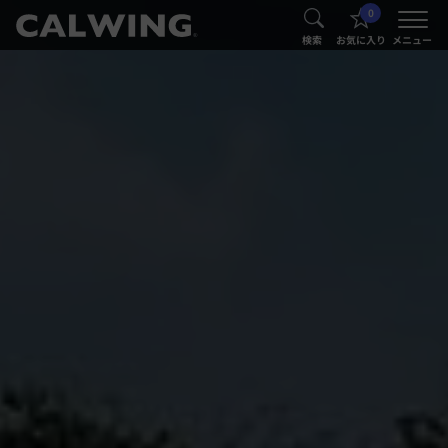
0
®
®
検索
お気に入り
メニュー