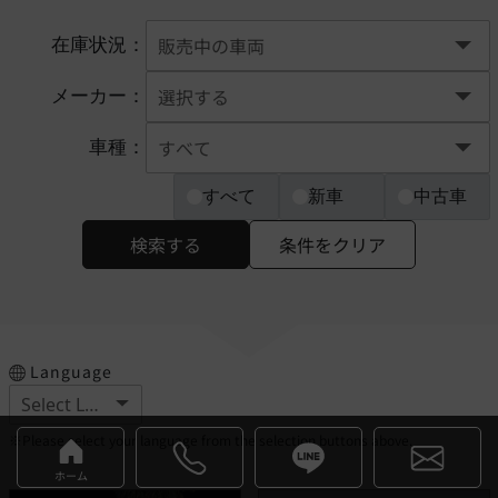
在庫状況：
メーカー：
車種：
すべて
新車
中古車
検索する
条件をクリア
Language
※Please select your language from the selection buttons above.
ホーム