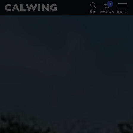
0
®
®
検索
お気に入り
メニュー