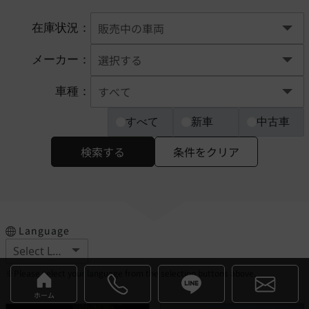
在庫状況：
メーカー：
車種：
すべて
新車
中古車
検索する
条件をクリア
Language
※Please select your language from the selection buttons above.
ホーム