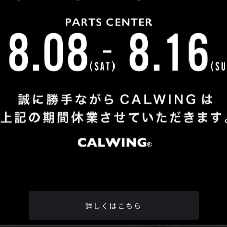
Shop Info
TEL
：
04-2991-7770
FAX
：04-2991-7760
OPEN
：火曜日 - 日曜日：10：00 - 18：00
CLOSE
：月曜日
ADDRESS
：埼玉県所沢市松郷342-6
Google Map
詳しくはこちら