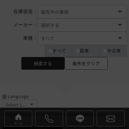
在庫状況：
メーカー：
車種：
すべて
新車
中古車
検索する
条件をクリア
Language
※Please select your language from the selection buttons above.
ホーム