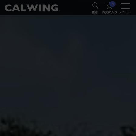
0
®
®
検索
お気に入り
メニュー