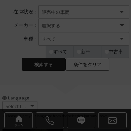
在庫状況：
メーカー：
車種：
すべて
新車
中古車
検索する
条件をクリア
Language
※Please select your language from the selection buttons above.
ホーム