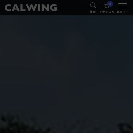
0
®
®
検索
お気に入り
メニュー