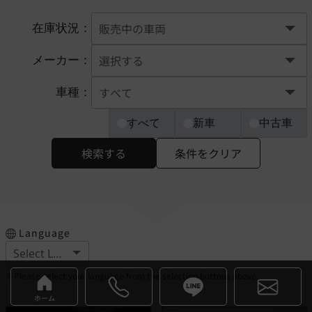
在庫状況：
メーカー：
車種：
すべて
新車
中古車
検索する
条件をクリア
Language
※Please select your language from the selection buttons above.
ホーム