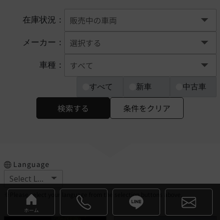
在庫状況：
メーカー：
車種：
すべて
新車
中古車
検索する
条件をクリア
Language
※Please select your language from the selection buttons above.
ホーム