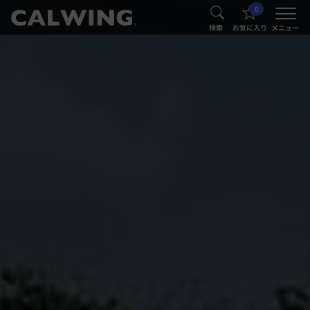
0
®
®
検索
お気に入り
メニュー