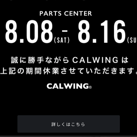
Shop Info
TEL
：
04-2991-7770
FAX
：04-2991-7760
OPEN
：火曜日 - 日曜日：10：00 - 18：00
CLOSE
：月曜日
ADDRESS
：埼玉県所沢市松郷342-6
Google Map
詳しくはこちら