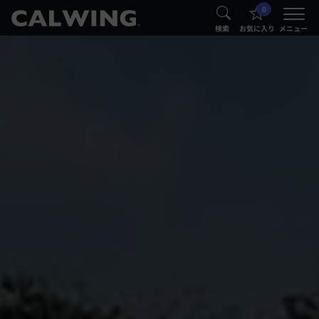
0
®
®
検索
お気に入り
メニュー