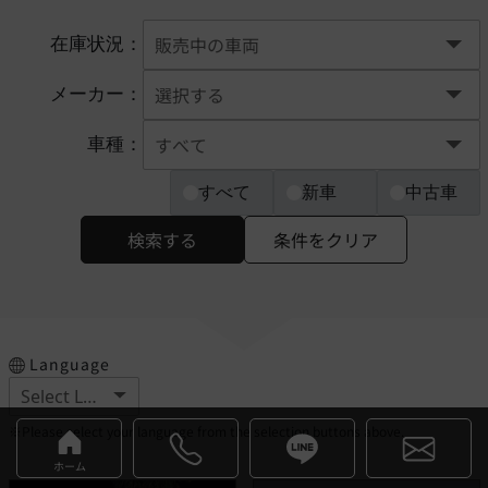
在庫状況：
メーカー：
車種：
すべて
新車
中古車
検索する
条件をクリア
Language
※Please select your language from the selection buttons above.
ホーム