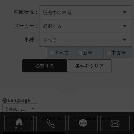
在庫状況：
メーカー：
車種：
すべて
新車
中古車
検索する
条件をクリア
Language
※Please select your language from the selection buttons above.
ホーム