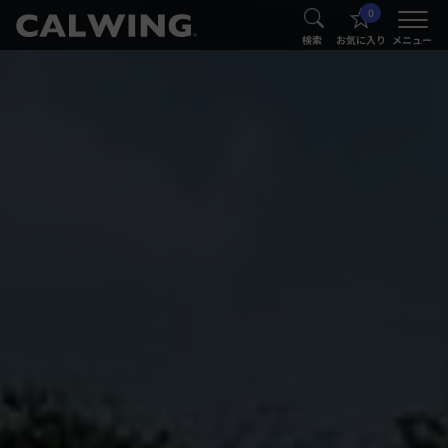
0
®
®
検索
お気に入り
メニュー