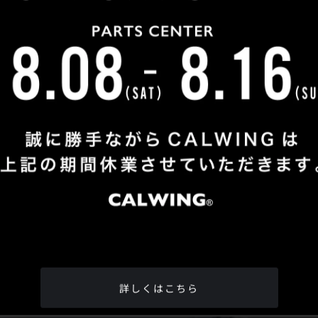
Shop Info
TEL
：
04-2991-7770
FAX
：04-2991-7760
OPEN
：火曜日 - 日曜日：10：00 - 18：00
CLOSE
：月曜日
ADDRESS
：埼玉県所沢市松郷342-6
Google Map
詳しくはこちら