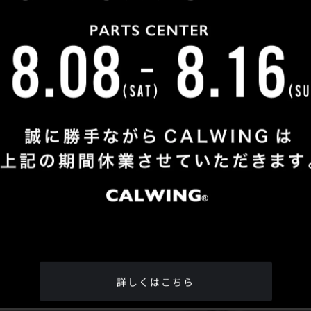
Shop Info
TEL
：
04-2991-7770
FAX
：04-2991-7760
OPEN
：火曜日 - 日曜日：10：00 - 18：00
CLOSE
：月曜日
ADDRESS
：埼玉県所沢市松郷342-6
Google Map
詳しくはこちら