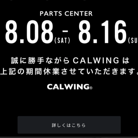
Shop Info
TEL
：
04-2991-7770
FAX
：04-2991-7760
OPEN
：火曜日 - 日曜日：10：00 - 18：00
CLOSE
：月曜日
ADDRESS
：埼玉県所沢市松郷342-6
Google Map
詳しくはこちら