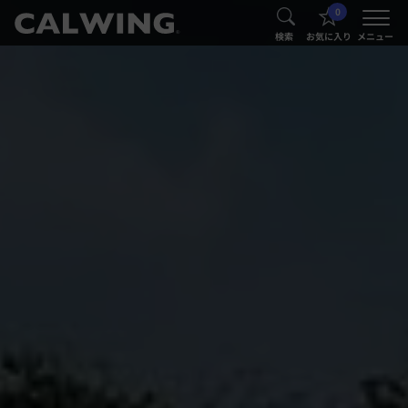
0
®
®
検索
お気に入り
メニュー