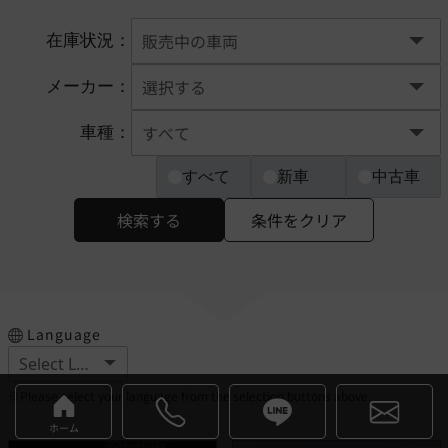
在庫状況：
メーカー：
車種：
すべて
新車
中古車
検索する
条件をクリア
Language
※Please select your language from the selection buttons above.
ホーム