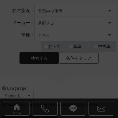
在庫状況：
メーカー：
車種：
すべて
新車
中古車
検索する
条件をクリア
Language
※Please select your language from the selection buttons above.
ホーム