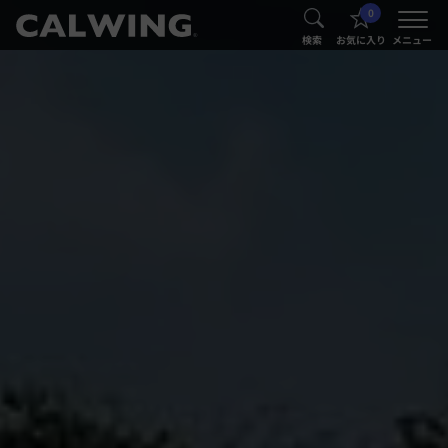
0
®
®
検索
お気に入り
メニュー