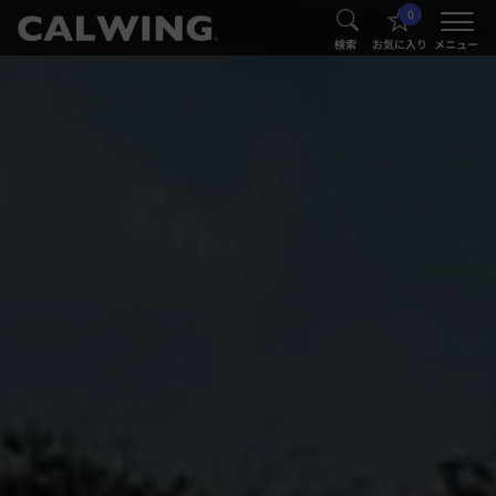
0
®
®
検索
お気に入り
メニュー