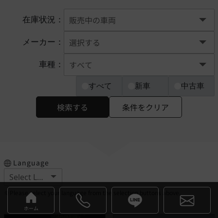
在庫状況：
メーカー：
車種：
すべて
新車
中古車
検索する
条件をクリア
Language
※Please select your language from the selection buttons above.
ホーム