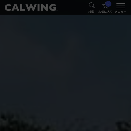
0
®
®
検索
お気に入り
メニュー