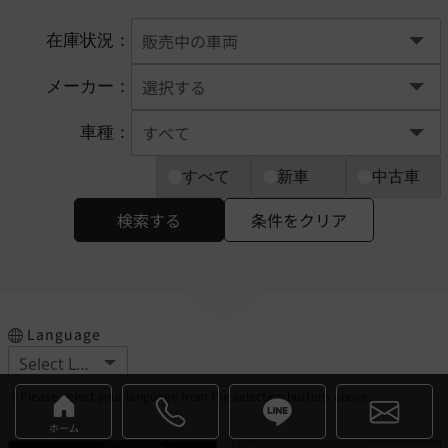
在庫状況：
メーカー：
車種：
すべて
新車
中古車
検索する
条件をクリア
Language
※Please select your language from the selection buttons above.
ホーム