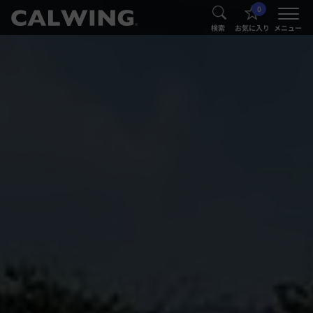
0
®
®
検索
お気に入り
メニュー