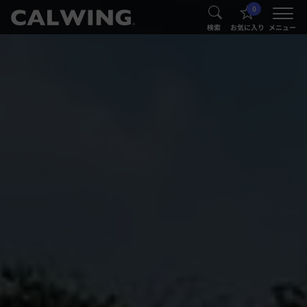
0
®
®
検索
お気に入り
メニュー