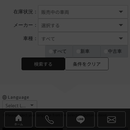
在庫状況：
メーカー：
車種：
すべて
新車
中古車
検索する
条件をクリア
Language
※Please select your language from the selection buttons above.
ホーム