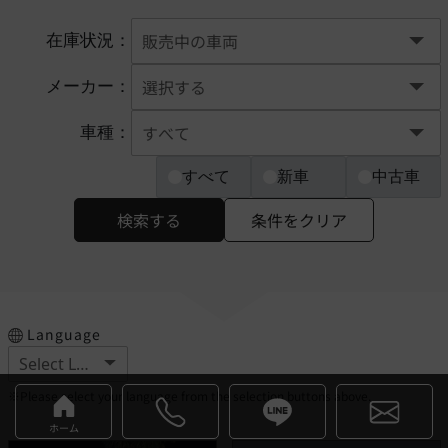
在庫状況：
メーカー：
車種：
すべて
新車
中古車
検索する
条件をクリア
Language
※Please select your language from the selection buttons above.
ホーム