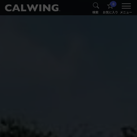
0
®
®
検索
お気に入り
メニュー