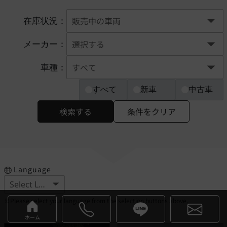
在庫状況：
メーカー：
車種：
すべて
新車
中古車
検索する
条件をクリア
Language
※Please select your language from the selection buttons above.
ホーム