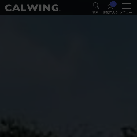
0
®
®
検索
お気に入り
メニュー