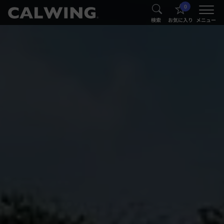
0
®
®
検索
お気に入り
メニュー