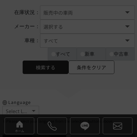
在庫状況：
メーカー：
車種：
すべて
新車
中古車
検索する
条件をクリア
Language
※Please select your language from the selection buttons above.
ホーム