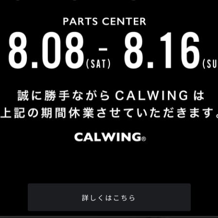
Shop Info
TEL
：
04-2991-7770
FAX
：04-2991-7760
OPEN
：火曜日 - 日曜日：10：00 - 18：00
CLOSE
：月曜日
ADDRESS
：埼玉県所沢市松郷342-6
Google Map
詳しくはこちら