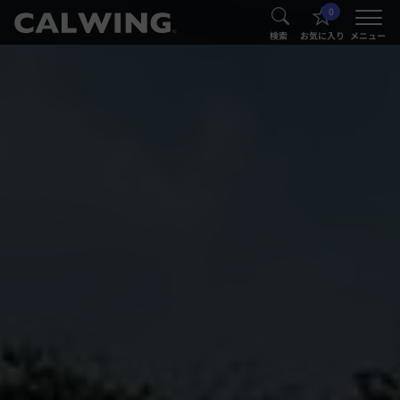
0
®
®
検索
お気に入り
メニュー