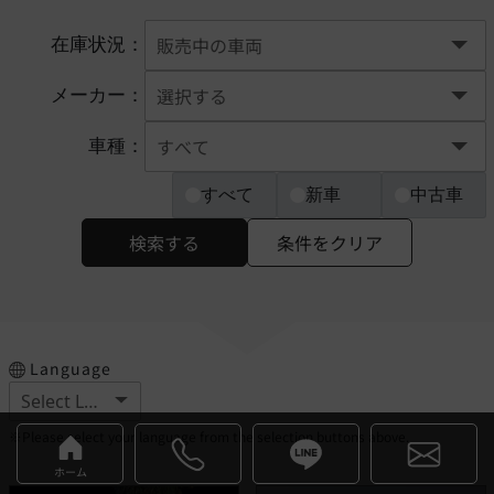
在庫状況：
メーカー：
車種：
すべて
新車
中古車
検索する
条件をクリア
Language
※Please select your language from the selection buttons above.
ホーム