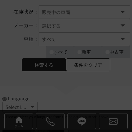
在庫状況：
メーカー：
車種：
すべて
新車
中古車
検索する
条件をクリア
Language
※Please select your language from the selection buttons above.
ホーム