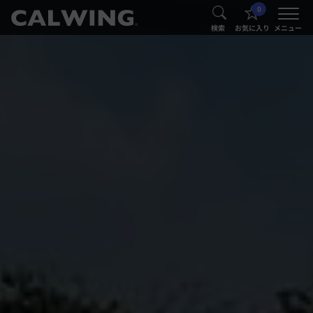
0
®
®
検索
お気に入り
メニュー