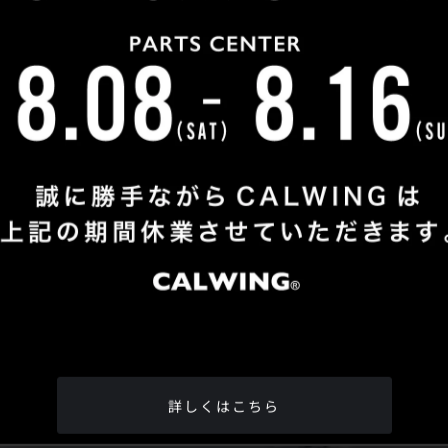
Shop Info
TEL
：
04-2991-7770
FAX
：04-2991-7760
OPEN
：火曜日 - 日曜日：10：00 - 18：00
CLOSE
：月曜日
ADDRESS
：埼玉県所沢市松郷342-6
Google Map
詳しくはこちら