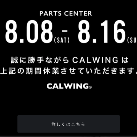
Shop Info
TEL
：
04-2991-7770
FAX
：04-2991-7760
OPEN
：火曜日 - 日曜日：10：00 - 18：00
CLOSE
：月曜日
ADDRESS
：埼玉県所沢市松郷342-6
Google Map
詳しくはこちら