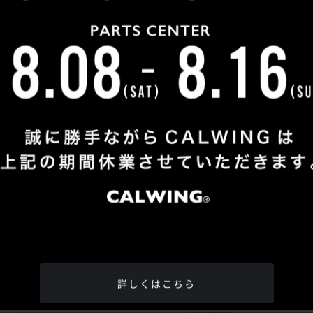
Shop Info
TEL
：
04-2991-7770
FAX
：04-2991-7760
OPEN
：火曜日 - 日曜日：10：00 - 18：00
CLOSE
：月曜日
ADDRESS
：埼玉県所沢市松郷342-6
Google Map
詳しくはこちら