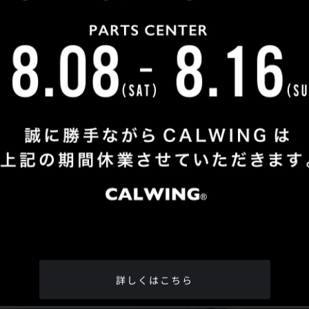
Shop Info
TEL
：
04-2991-7770
FAX
：04-2991-7760
OPEN
：火曜日 - 日曜日：10：00 - 18：00
CLOSE
：月曜日
ADDRESS
：埼玉県所沢市松郷342-6
Google Map
詳しくはこちら