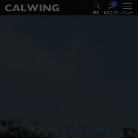
0
®
®
検索
お気に入り
メニュー