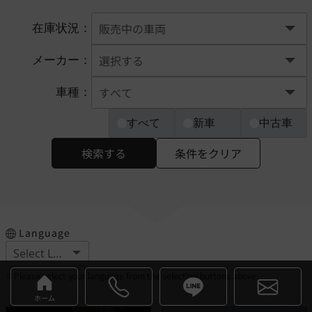
在庫状況：
メーカー：
車種：
すべて
新車
中古車
検索する
条件をクリア
Language
※Please select your language from the selection buttons above.
ホーム