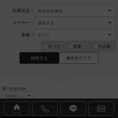
在庫状況：
メーカー：
車種：
すべて
新車
中古車
検索する
条件をクリア
Language
※Please select your language from the selection buttons above.
ホーム