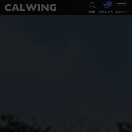
0
®
®
検索
お気に入り
メニュー