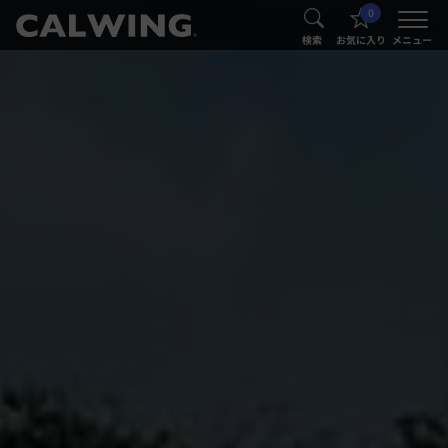
0
®
®
検索
お気に入り
メニュー