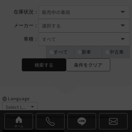
在庫状況：
メーカー：
車種：
すべて
新車
中古車
検索する
条件をクリア
Language
※Please select your language from the selection buttons above.
ホーム