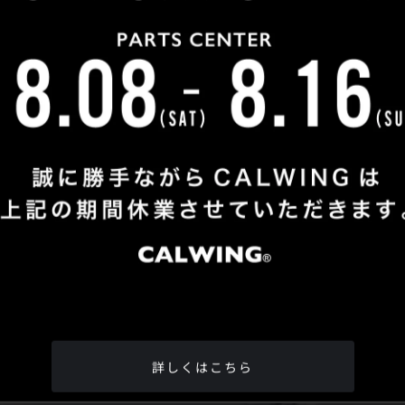
Shop Info
TEL
：
04-2991-7770
FAX
：04-2991-7760
OPEN
：火曜日 - 日曜日：10：00 - 18：00
CLOSE
：月曜日
ADDRESS
：埼玉県所沢市松郷342-6
Google Map
詳しくはこちら